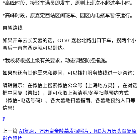
*高峰时段，接驳车满员即发车，原则上班次不超过半小时。
*高峰时段，原嘉定西站区间班车、园区内电瓶车暂停运行。
自驾路线
如果开车去长安墓的话，G1501嘉松北路出口下车，拐两个小
弯后一直向西走就可以到达。
*我校将根据上级有关要求，动态调整防控措施。
如果您还有其他需求和疑问，可以拨打服务热线进一步咨询：
编辑提示：在微信上搜索微信公众号【上海地方灵】，在对话
框中回复【祭扫】，即可获取上海清明/冬至扫墓预约方式
（微信+电话号码）、各大墓地扫墓指南、各墓地预约入口等
信息！
P
上一篇
AI复原，万历皇帝陵墓发掘照片，图3为万历头骨复原
彩色照片