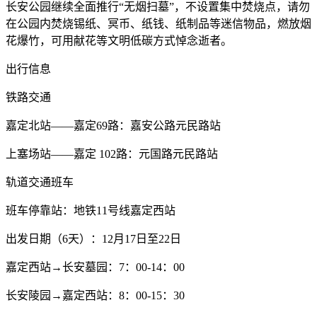
长安公园继续全面推行“无烟扫墓”，不设置集中焚烧点，请勿
在公园内焚烧锡纸、冥币、纸钱、纸制品等迷信物品，燃放烟
花爆竹，可用献花等文明低碳方式悼念逝者。
出行信息
铁路交通
嘉定北站——嘉定69路：嘉安公路元民路站
上塞场站——嘉定 102路：元国路元民路站
轨道交通班车
班车停靠站：地铁11号线嘉定西站
出发日期（6天）：12月17日至22日
嘉定西站→长安墓园：7：00-14：00
长安陵园→嘉定西站：8：00-15：30