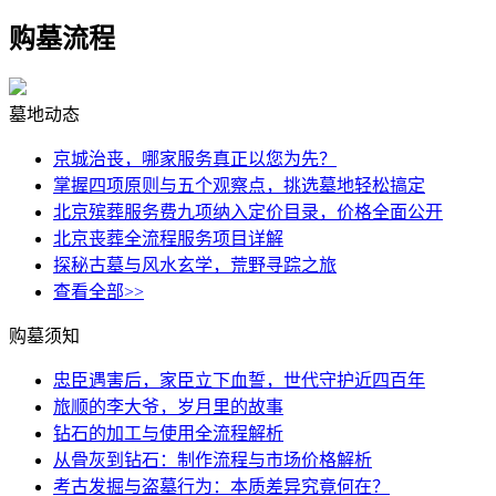
购墓
流程
墓地动态
京城治丧，哪家服务真正以您为先？
掌握四项原则与五个观察点，挑选墓地轻松搞定
北京殡葬服务费九项纳入定价目录，价格全面公开
北京丧葬全流程服务项目详解
探秘古墓与风水玄学，荒野寻踪之旅
查看全部>>
购墓须知
忠臣遇害后，家臣立下血誓，世代守护近四百年
旅顺的李大爷，岁月里的故事
钻石的加工与使用全流程解析
从骨灰到钻石：制作流程与市场价格解析
考古发掘与盗墓行为：本质差异究竟何在？