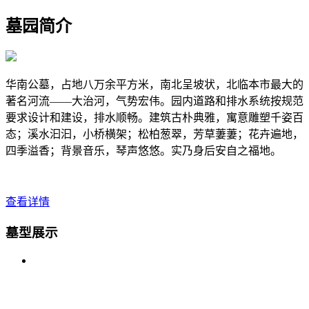
墓园
简介
华南公墓，占地八万余平方米，南北呈坡状，北临本市最大的
著名河流——大治河，气势宏伟。园内道路和排水系统按规范
要求设计和建设，排水顺畅。建筑古朴典雅，寓意雕塑千姿百
态；溪水汩汩，小桥横架；松柏葱翠，芳草萋萋；花卉遍地，
四季溢香；背景音乐，琴声悠悠。实乃身后安自之福地。
查看详情
墓型展示