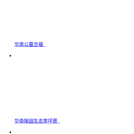
华南公墓吉福
华南陵园生态草坪葬