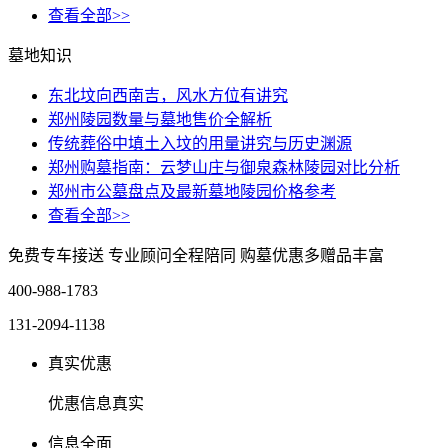
查看全部>>
墓地知识
东北坟向西南吉，风水方位有讲究
郑州陵园数量与墓地售价全解析
传统葬俗中填土入坟的用量讲究与历史渊源
郑州购墓指南：云梦山庄与御泉森林陵园对比分析
郑州市公墓盘点及最新墓地陵园价格参考
查看全部>>
免费专车接送
专业顾问全程陪同
购墓优惠多赠品丰富
400-988-1783
131-2094-1138
真实优惠
优惠信息真实
信息全面