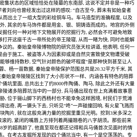
常密集状态的区域恰恰处在陵墓的东南部, 这说不定并非是一种巧
学者刘向也曾经发出过这样的感叹: “自古至今, 葬未有如始皇者
, 从而出土了一组大型的彩绘铜车马。车马造型的准确程度, 以及
之外, 其余的车马饰件都是用金、银、铜铸造而成的。地宫的外侧
去发掘任何一种对地下文物展开的挖掘行为, 必然会不可避免地致
打开这座千古一帝所处的帝王陵寝, 从而一睹为快, 同时也能解
争议的。秦始皇帝陵博物院的研究员张天柱讲道, 他表明, 任何一
 像是由于施工、被盗等人为因素抑或是自然灾害致使文物遭受破
仅仅能够维持数秒, 空气针对颜色的破坏程度“是那种快到甚至让人
杨一苗数据, 秦始皇帝陵保护范围总共是20.32平方千米, 其
下已在秦始皇帝陵陵区找到了大小形状不一样、内涵各有特色的陪葬
俑坑里面, 总共出土了约8000件陶俑、陶马, 除此之外还有大量
皇帝陵诸多陪葬坑当中的一部分, 兵马俑出现在世上充满着故事意
威胁, 位于骊山脚下的西杨村也不能幸免这样困境, 村民们于荒滩
出奇, 再一镢头下去, 只听见“咚”一声碰撞回响, 有火星飞溅而
首块陶片, 就在这般充满力量的挖掘里重见光明。挖到3米多深之
圆滚滚的, 紧闭的嘴唇上方排列着两撮翘卷的八字胡须。那些前来
88岁的超高龄了, 他直至现在都还记得和兵马俑首次见面时的情
阵。在考古发掘所发现的四个俑坑当中, 有一个是空荡荡的。专