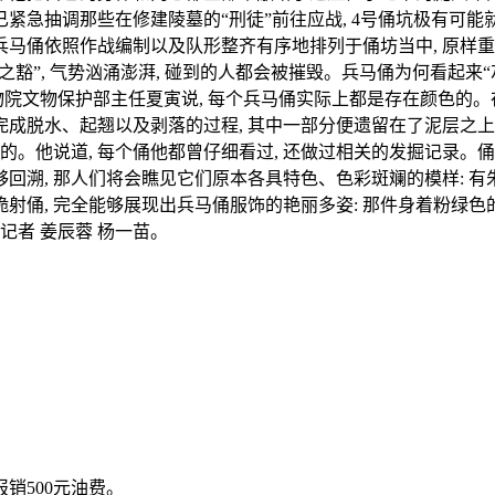
已紧急抽调那些在修建陵墓的“刑徒”前往应战, 4号俑坑极有可
车等。兵马俑依照作战编制以及队形整齐有序地排列于俑坊当中, 原
仞之豁”, 气势汹涌澎湃, 碰到的人都会被摧毁。兵马俑为何看起来“灰
陵博物院文物保护部主任夏寅说, 每个兵马俑实际上都是存在颜色的。
底完成脱水、起翘以及剥落的过程, 其中一部分便遗留在了泥层之
。他说道, 每个俑他都曾仔细看过, 还做过相关的发掘记录。俑的
能够回溯, 那人们将会瞧见它们原本各具特色、色彩斑斓的模样:
俑, 完全能够展现出兵马俑服饰的艳丽多姿: 那件身着粉绿色的
记者 姜辰蓉 杨一苗。
销500元油费。