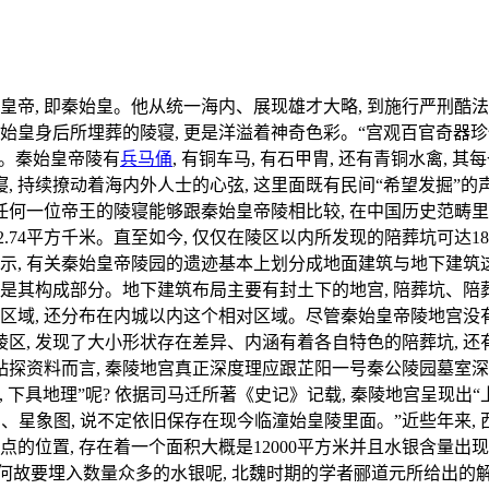
位皇帝, 即秦始皇。他从统一海内、展现雄才大略, 到施行严刑酷
始皇身后所埋葬的陵寝, 更是洋溢着神奇色彩。“宫观百官奇器珍怪
想。秦始皇帝陵有
兵马俑
, 有铜车马, 有石甲胄, 还有青铜水禽, 
, 持续撩动着海内外人士的心弦, 这里面既有民间“希望发掘”的声
在任何一位帝王的陵寝能够跟秦始皇帝陵相比较, 在中国历史范畴
2.74平方千米。直至如今, 仅仅在陵区以内所发现的陪葬坑可
示, 有关秦始皇帝陵园的遗迹基本上划分成地面建筑与地下建筑
也是其构成部分。地下建筑布局主要有封土下的地宫, 陪葬坑、陪葬
区域, 还分布在内城以内这个相对区域。尽管秦始皇帝陵地宫没
陵区, 发现了大小形状存在差异、内涵有着各自特色的陪葬坑, 还
资料而言, 秦陵地宫真正深度理应跟芷阳一号秦公陵园墓室深度相
文, 下具地理”呢? 依据司马迁所著《史记》记载, 秦陵地宫呈现出
月、星象图, 说不定依旧保存在现今临潼始皇陵里面。”近些年来,
点的位置, 存在着一个面积大概是12000平方米并且水银含量出
何故要埋入数量众多的水银呢, 北魏时期的学者郦道元所给出的