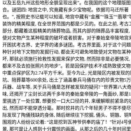
以及五岳九州这些地形全貌呈现出来”。在我国的这个地理版图之
合。谜团四: 地宫之中, 究竟藏有多少宝物呢。依据司马迁所著《
也。”, 按照史书记载可以知道, 地宫中藏有“金雁”“珠玉”“
装饰的精美程度, 在全世界范围内都是少见的。在此之前, 考
部分, 都藏着这般精美的随葬物品, 而其内部的随葬品丰富程度
使对文物产生某种程度的破坏或者损害。对于秦始皇帝陵地宫来讲
开困扰考古界、史学界的诸多谜团。考古界里面, 对于这个问题的
种针对地下文物的发掘行动, 都会无可避免地致使对文物在某种
坏, 那就必须施行抢救性发掘来保护文物, 然而除非是必要情况
都来不及去拍张照片的地步”。若是因保护技术不成熟致使文物上的
中重点保护区为2.74平方千米。至今为止, 光是陵区内被发现
坑、陪葬墓等600余处, 出土了涵盖秦兵马俑在内的珍贵文物5万
兵器、战车等, 关于兵马俑是怎样被发现的疑问? “世界第八大奇
味, 还揭开了尘封长达两千多年的秦始皇帝陵的一角面纱, 那是
里挑选了一处位置, 想要挖一口大口径的井, 来缓解眼前紧急的状
出, 然而却不能穿透分毫。那时挖井的几个年轻男子不得不使尽浑
际发现了陶俑残缺的身体, 随后继续往下挖掘, 俑头、铜镞、铜
围观的人纷纷议论着: “这是挖到瓦神爷供奉的庙了！”针对4号
景, 那可是让人感到十分震惊的画面。从那之后的几十年时间里