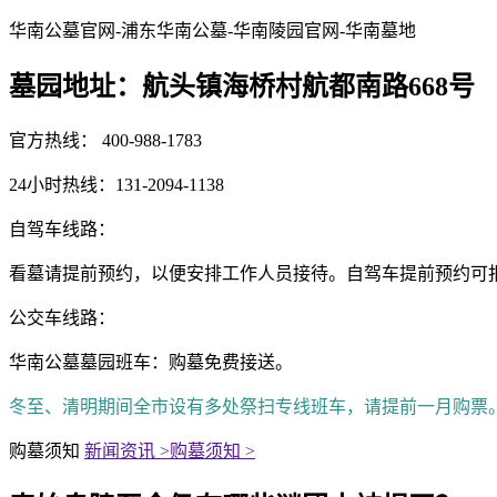
华南公墓官网-浦东华南公墓-华南陵园官网-华南墓地
墓园地址：航头镇海桥村航都南路668号
官方热线： 400-988-1783
24小时热线：131-2094-1138
自驾车线路：
看墓请提前预约，以便安排工作人员接待。自驾车提前预约可报销500元油
公交车线路：
华南公墓墓园班车：购墓免费接送。
冬至、清明期间全市设有多处祭扫专线班车，请提前一月购票
购墓须知
新闻资讯 >
购墓须知 >