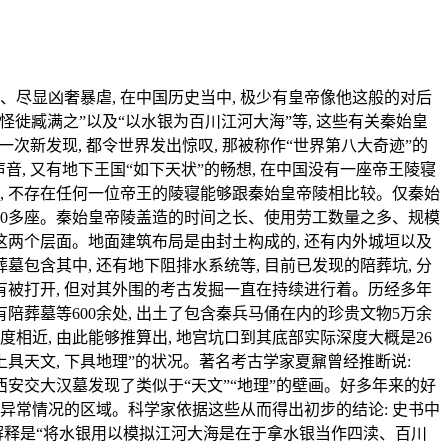
法、尽显凶奢暴虐, 在中国历史当中, 极少有皇帝像他这般的对后
徙臧满之”以及“以水银为百川江河大海”等, 这些有关秦始皇
其每一次新发现, 都令世界发出惊叹, 那被称作“世界第八大奇迹”的
音, 又有地下王国“如下天状”的畅想, 在中国没有一座帝王陵寝
里, 不存在任何一位帝王的陵寝能够跟秦始皇帝陵相比较。仅秦始
达180多座。秦始皇帝陵盖造的时间之长、使用劳工数量之多、规模
这两个层面。地面建筑布局是由封土构成的, 还有内外城垣以及
墓包含其中, 还有地下阻排水系统等, 目前已发现的陪葬坑, 分
有被打开, 但对其外围的考古发掘一直在持续进行着。历经多年
有陪葬墓等600余处, 出土了包含秦兵马俑在内的珍贵文物5万余
近, 由此能够推算出, 地宫坑口到其底部实际深度大概是26
“上具天文, 下具地理”的状况。著名考古学家夏鼐曾经推断说:
 西安交大汉墓发现了类似于“天文”“地理”的壁画。好多年来的好
现异常情况的区域。科学家依据这些从而得出初步的结论: 史书中
解释是“将水银用以模拟江河大海是在于拿水银当作四渎、百川