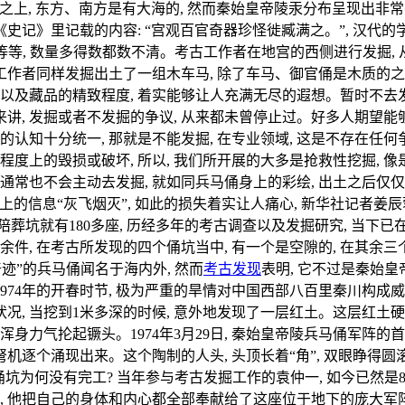
上, 东方、南方是有大海的, 然而秦始皇帝陵汞分布呈现出非
史记》里记载的内容: “宫观百官奇器珍怪徙臧满之。”, 汉代的
翡翠”等等, 数量多得数都数不清。考古工作者在地宫的西侧进行发掘
古工作者同样发掘出土了一组木车马, 除了车马、御官俑是木质的
, 以及藏品的精致程度, 着实能够让人充满无尽的遐想。暂时不
, 发掘或者不发掘的争议, 从来都未曾停止过。好多人期望能够
认知十分统一, 那就是不能发掘, 在专业领域, 这是不存在任何
程度上的毁损或破坏, 所以, 我们所开展的大多是抢救性挖掘,
, 通常也不会主动去发掘, 就如同兵马俑身上的彩绘, 出土之后
信息“灰飞烟灭”, 如此的损失着实让人痛心, 新华社记者姜辰蓉、
的陪葬坑就有180多座, 历经多年的考古调查以及发掘研究, 当
余件, 在考古所发现的四个俑坑当中, 有一个是空隙的, 在其余三个
迹”的兵马俑闻名于海内外, 然而
考古发现
表明, 它不过是秦始
1974年的开春时节, 极为严重的旱情对中国西部八百里秦川构成
况, 当挖到1米多深的时候, 意外地发现了一层红土。这层红土硬得
身力气抡起镢头。1974年3月29日, 秦始皇帝陵兵马俑军阵的
弩机逐个涌现出来。这个陶制的人头, 头顶长着“角”, 双眼睁得
俑坑为何没有完工? 当年参与考古发掘工作的袁仲一, 如今已然是
, 他把自己的身体和内心都全部奉献给了这座位于地下的庞大军