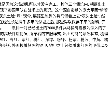
能就是因为这场战乱所以才没有完工。其他三个俑坑内, 相继出土
样重现了秦国军队在战场上的景况。这个源自秦朝的庞大军团“势若
头土脸”呢? 现今, 展馆里陈列的兵马俑看上去“灰头土脸”, 然
在经过长达两千多年的深埋之后, 那些得以保存下来的颜料, 于
上。 袁仲一对已经出土的2000多件兵马俑有着极为深入的了
高矮胖瘦情况, 所穿着的衣服样式, 出土时刻的颜色状态, 梳理
 有朱红、枣红、紫红、粉红、深绿、粉绿、粉紫、粉蓝、中黄、橘
长袄, 外面披着赭色的铠甲, 铠甲之上还缀着朱红色的甲带以及