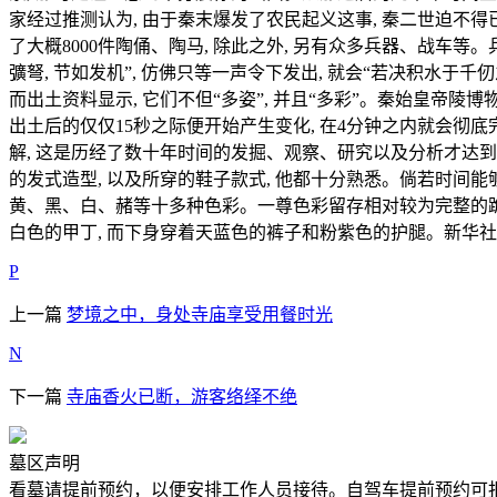
家经过推测认为, 由于秦末爆发了农民起义这事, 秦二世迫不得
了大概8000件陶俑、陶马, 除此之外, 另有众多兵器、战
彍弩, 节如发机”, 仿佛只等一声令下发出, 就会“若决积水于千
而出土资料显示, 它们不但“多姿”, 并且“多彩”。秦始皇帝
出土后的仅仅15秒之际便开始产生变化, 在4分钟之内就会彻
解, 这是历经了数十年时间的发掘、观察、研究以及分析才达到的
的发式造型, 以及所穿的鞋子款式, 他都十分熟悉。倘若时间
黄、黑、白、赭等十多种色彩。一尊色彩留存相对较为完整的跪射
白色的甲丁, 而下身穿着天蓝色的裤子和粉紫色的护腿。新华社
P
上一篇
梦境之中，身处寺庙享受用餐时光
N
下一篇
寺庙香火已断，游客络绎不绝
墓区声明
看墓请提前预约，以便安排工作人员接待。自驾车提前预约可报