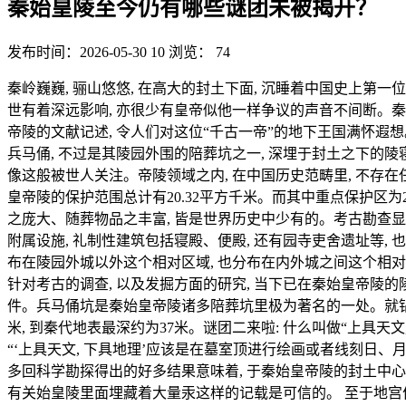
秦始皇陵至今仍有哪些谜团未被揭开？
发布时间：2026-05-30 10
浏览： 74
秦岭巍巍, 骊山悠悠, 在高大的封土下面, 沉睡着中国史上第一
世有着深远影响, 亦很少有皇帝似他一样争议的声音不间断。秦
帝陵的文献记述, 令人们对这位“千古一帝”的地下王国满怀遐
兵马俑, 不过是其陵园外围的陪葬坑之一, 深埋于封土之下的陵寝
像这般被世人关注。帝陵领域之内, 在中国历史范畴里, 不存
皇帝陵的保护范围总计有20.32平方千米。而其中重点保护区为
之庞大、随葬物品之丰富, 皆是世界历史中少有的。考古勘查显
附属设施, 礼制性建筑包括寝殿、便殿, 还有园寺吏舍遗址等, 
布在陵园外城以外这个相对区域, 也分布在内外城之间这个相对
针对考古的调查, 以及发掘方面的研究, 当下已在秦始皇帝陵的
件。兵马俑坑是秦始皇帝陵诸多陪葬坑里极为著名的一处。就钻探
米, 到秦代地表最深约为37米。谜团二来啦: 什么叫做“上具天
“‘上具天文, 下具地理’应该是在墓室顶进行绘画或者线刻日、
多回科学勘探得出的好多结果意味着, 于秦始皇帝陵的封土中心
有关始皇陵里面埋藏着大量汞这样的记载是可信的。 至于地宫