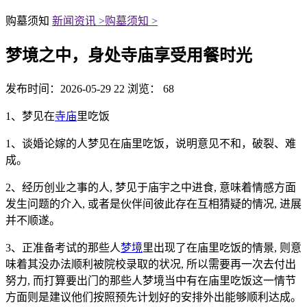
购墓须知
新闻资讯 >
购墓须知 >
梦境之中，身处寺庙享受用餐时光
发布时间：2026-05-29 22
浏览： 68
1、梦见在
寺庙
里吃饭
1、谈婚论嫁的人梦见在庙里吃饭，说明意见不和，破裂、难
成。
2、经历创业之事的人, 梦见于庙宇之中进食, 意味着情感方面
发生问题的介入, 或者是伙伴间彼此存在互相猜疑的情况, 进展
并不顺遂。
3、正准备考试的那些人
梦境
里出现了在庙里吃饭的情景, 则意
味着其没办法顺利被院校录取的状况, 所以需要再一次去付出
努力, 而打算要出门的那些人梦境当中有在庙里吃饭这一情节
方面则是建议他们按照预先计划好的安排外出能够顺利达成。