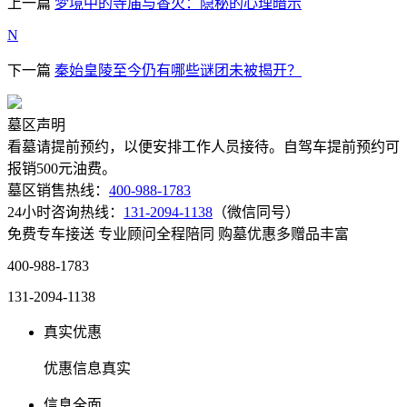
上一篇
梦境中的寺庙与香火：隐秘的心理暗示
N
下一篇
秦始皇陵至今仍有哪些谜团未被揭开？
墓区声明
看墓请提前预约，以便安排工作人员接待。自驾车提前预约可
报销500元油费。
墓区销售热线：
400-988-1783
24小时咨询热线：
131-2094-1138
（微信同号）
免费专车接送
专业顾问全程陪同
购墓优惠多赠品丰富
400-988-1783
131-2094-1138
真实优惠
优惠信息真实
信息全面