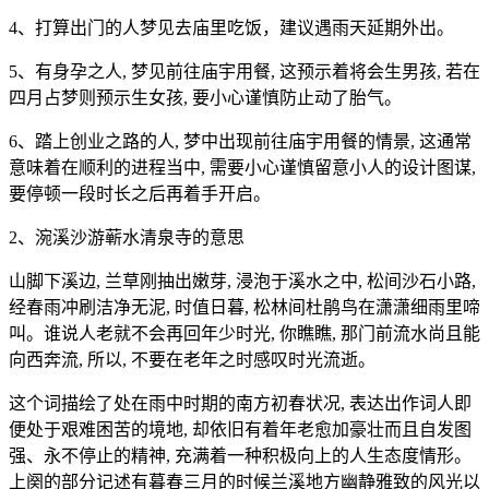
4、打算出门的人梦见去庙里吃饭，建议遇雨天延期外出。
5、有身孕之人, 梦见前往庙宇用餐, 这预示着将会生男孩, 若在
四月占梦则预示生女孩, 要小心谨慎防止动了胎气。
6、踏上创业之路的人, 梦中出现前往庙宇用餐的情景, 这通常
意味着在顺利的进程当中, 需要小心谨慎留意小人的设计图谋,
要停顿一段时长之后再着手开启。
2、涴溪沙游蕲水清泉寺的意思
山脚下溪边, 兰草刚抽出嫩芽, 浸泡于溪水之中, 松间沙石小路,
经春雨冲刷洁净无泥, 时值日暮, 松林间杜鹃鸟在潇潇细雨里啼
叫。谁说人老就不会再回年少时光, 你瞧瞧, 那门前流水尚且能
向西奔流, 所以, 不要在老年之时感叹时光流逝。
这个词描绘了处在雨中时期的南方初春状况, 表达出作词人即
便处于艰难困苦的境地, 却依旧有着年老愈加豪壮而且自发图
强、永不停止的精神, 充满着一种积极向上的人生态度情形。
上阕的部分记述有暮春三月的时候兰溪地方幽静雅致的风光以