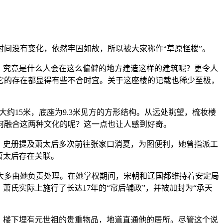
间没有变化，依然牢固如故，所以被大家称作“草原怪楼”。
。究竟是什么人会在这么偏僻的地方建造这样的建筑呢？更令人
它的存在都显得有些不合时宜。关于这座楼的记载也稀少至极，
约15米，底座为9.3米见方的方形结构。从远处眺望，梳妆楼
何融合这两种文化的呢？这一点也让人感到好奇。
。史册提及萧太后多次前往张家口消夏，为图便利，她曾指派工
萧太后存在关联。
大多由她负责处理。在她掌权期间，宋朝和辽国都维持着安定局
氏实际上施行了长达17年的“帘后辅政”，并被加封为“承天
，楼下埋有元世祖的贵重物品，地道直通他的居所。尽管这个说