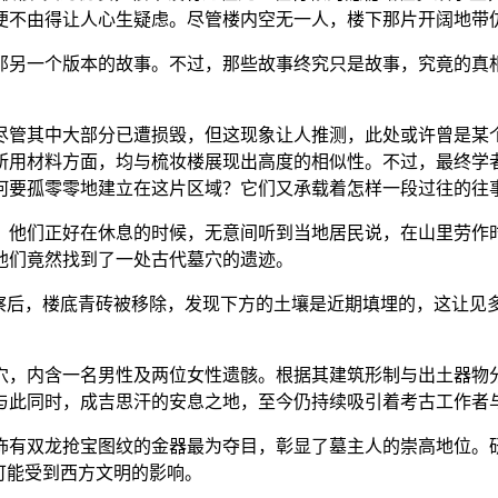
便不由得让人心生疑虑。尽管楼内空无一人，楼下那片开阔地带
那另一个版本的故事。不过，那些故事终究只是故事，究竟的真
尽管其中大部分已遭损毁，但这现象让人推测，此处或许曾是某
所用材料方面，均与梳妆楼展现出高度的相似性。不过，最终学
何要孤零零地建立在这片区域？它们又承载着怎样一段过往的往
。他们正好在休息的时候，无意间听到当地居民说，在山里劳作
他们竟然找到了一处古代墓穴的遗迹。
勘察后，楼底青砖被移除，发现下方的土壤是近期填埋的，这让见
穴，内含一名男性及两位女性遗骸。根据其建筑形制与出土器物
与此同时，成吉思汗的安息之地，至今仍持续吸引着考古工作者
饰有双龙抢宝图纹的金器最为夺目，彰显了墓主人的崇高地位。
可能受到西方文明的影响。