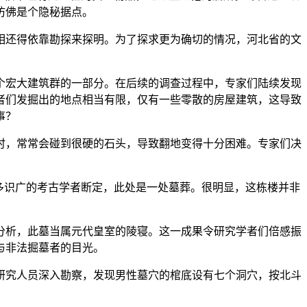
仿佛是个隐秘据点。
相还得依靠勘探来探明。为了探求更为确切的情况，河北省的文
个宏大建筑群的一部分。在后续的调查过程中，专家们陆续发现
者们发掘出的地点相当有限，仅有一些零散的房屋建筑，这导致
事？
时，常常会碰到很硬的石头，导致翻地变得十分困难。专家们决
多识广的考古学者断定，此处是一处墓葬。很明显，这栋楼并非
分析，此墓当属元代皇室的陵寝。这一成果令研究学者们倍感振
与非法掘墓者的目光。
研究人员深入勘察，发现男性墓穴的棺底设有七个洞穴，按北斗