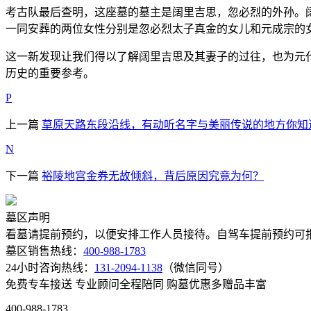
考古队最后查明，这座墓的墓主是阔里吉思，忽必烈的外孙。
一同安葬的两位女性分别是忽必烈太子真金的女儿和元成宗的
这一新发现让我们得以了解阔里吉思及其妻子的过往，也为元
历史的重要参考。
P
上一篇
草原天路东段沿线，有动听名字与美丽传说的地方你知
N
下一篇
裕陵地宫金券无故倾斜，背后原因究竟为何？
墓区声明
看墓请提前预约，以便安排工作人员接待。自驾车提前预约可报
墓区销售热线：
400-988-1783
24小时咨询热线：
131-2094-1138
（微信同号）
免费专车接送
专业顾问全程陪同
购墓优惠多赠品丰富
400-988-1783