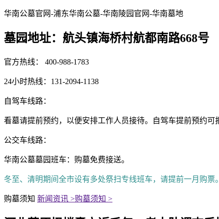
华南公墓官网-浦东华南公墓-华南陵园官网-华南墓地
墓园地址：航头镇海桥村航都南路668号
官方热线： 400-988-1783
24小时热线：131-2094-1138
自驾车线路：
看墓请提前预约，以便安排工作人员接待。自驾车提前预约可报销500元油
公交车线路：
华南公墓墓园班车：购墓免费接送。
冬至、清明期间全市设有多处祭扫专线班车，请提前一月购票
购墓须知
新闻资讯 >
购墓须知 >