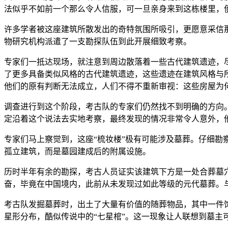
法似乎不如前一个那么令人信服，可一旦亲身来到这栋楼里，
许多学者被这座建筑所散发出的奇特氛围所吸引，更愿意采信
物研究机构派遣了一支勘探队伍到此开展细致考察。
专家们一抵达现场，就注意到周边散落着一些古代建筑遗迹，
了更多具备类似风格的古代建筑遗迹，这些遗迹在建筑风格与
他们的原有判断无法成立，人们不得不重新审视：这些房屋为
调查进行到这个阶段，考古队的专家们仍然找不到明确的方向
定沿着这个说法去实地考察，最终发现的情况非常令人意外，
专家们马上察觉到，这座“梳妆楼”极有可能涉及墓葬。仔细
孤立建筑，而是墓园建成后的附属设施。
历时半年有余的勘探，考古人员证实该建筑下方是一处合葬墓
奋，毕竟在中国境内，此前从未发现过如此等级的元代墓葬。
考古队发掘墓葬时，出土了大量有价值的随葬物品，其中一件
星形分布，酷似传说中的“七星棺”。这一现象让人联想到墓主