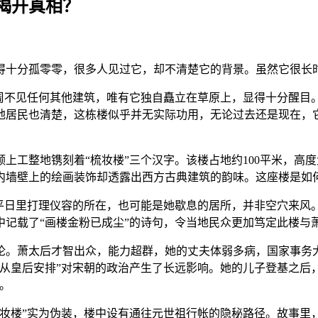
揭开真相？
得十分孤零零，很多人见过它，却不清楚它的背景。虽然它很长时
四周不见任何其他建筑，唯有它独自矗立在草原上，显得十分醒目
地居民也清楚，这栋楼似乎并无实际功用，无论过去还是现在，
工整地镌刻着“梳妆楼”三个汉字。该楼占地约100平米，高度大
内墙壁上的绘画装饰却透露出西方古典建筑的韵味。这座楼是如
后平日里打理仪容的所在，也可能是她歇息的居所，并非空穴来风
中记载了“画楼金粉已成尘”的诗句，令当地民众更加笃定此楼与
论。萧太后才智出众，能力超群，她的丈夫体弱多病，国家事务
从皇后安排”对宋朝的政治产生了长远影响。她的儿子登基之后，萧
。
梳妆楼”实为伪装，楼中设有通往元世祖行帐的隐秘路径。故事里