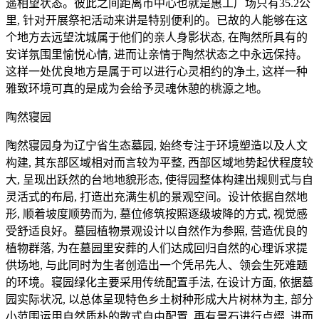
遥相望状态。彼此之间距离市中心也就是惠工广场只有35.2公
里, 针对开展祭祀活动来讲是特别便利的。已故的人能够在这
个地方去远望沈城属于他们的亲人身影状态, 在陶然所具有的
安详氛围里愉悦心情, 进而让亲情于陶然状态之中永远保持。
这样一处优良地方是属于可以进行心灵相约的净土, 这样一种
雅致环境可真的是成为会给予灵魂休憩的桃源之地。
陶然寝园
陶然寝园身为辽宁省生态墓园, 始终专注于环境塑造以及人文
构建, 其东部区域相对而言较为平整, 西部区域地势起伏程度较
大, 呈现出跃然的台地地貌形态, 使得园整体构建出规则式与自
灵活式的布局, 打造出充满生机的景观空间。设计依据自然地
形, 顺着坡度顺势而为, 墓位修筑按照逐级坡降的方式, 视觉感
受舒适良好。墓园植物景观设计以自然作为参照, 营造优良的
植物群落, 为在墓园里安葬的人们达成回归自然的心理诉求提
供场地, 与此同时为生者创造出一个凭吊先人、领会生死难题
的环境。寝园绿化主要采用传统配置手法, 在设计方面, 依据墓
园实际状况, 以总体呈现特色乡土树种形成大片树林为主, 部分
小范围运用自然质朴的散式自由配置, 再有景石进行点缀, 进而