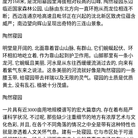
度为168米, 是沈阳墓园里海拔相对较高的山峰, 陶然寝园东边
临近国家森林公园, 山脉由东北方向一直环抱从而龙位相连不
断；西边连通京哈高速且毗邻正在兴起的沈北新区致虎位蕴含
威严；南边望向辉山呈现出奇特的三连山景象。
陶然寝园
明堂是开阔的, 北面靠着冒山山脉, 有群山, 它们蜿蜒起伏、环
环相扣地屹立着, 作为靠山起到护卫作用。山脚那里有一条小
龙河, 它蜿蜒且美丽, 河水是从东往西缓缓流淌过去的, 向来有
着紫气东来之说法。这条美丽的河流就好像是陶然寝园的一条
腰玉带, 给寝园带去祥瑞以及无限的灵气。寝园的土质是优质
黄土, 没有乱石, 植被十分茂盛。
陶然寝园
一片具有近3000亩用地规模谱写的宏大篇章内, 存在着布局严
谨科学状况, 不过呢, 那些缺少注重细节的地方有浓厚艺术与文
化色彩, 并且, 在各个不同角落的情况之中全是带有这种特性也
就是渗透着人文关怀气息。建有一处寝园, 它与市区处于可遥