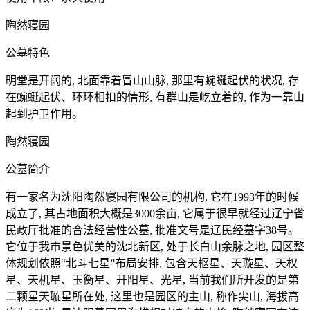
陶然寝园
公墓特色
明堂是开阔的, 北面靠着冒山山脉, 那里有蜿蜒起伏的状况, 存
在蜿蜒起伏、环环相扣的情形, 有群山是屹立着的, 作为一靠山
起到护卫作用。
陶然寝园
公墓简介
有一家名为沈阳陶然寝园有限公司的机构, 它在1993年的时候
成立了, 其占地面积大概是3000余亩, 它属于很早就经过辽宁省
民政厅批准的合法经营性公墓, 批准文号是辽民经墓字38号。
它位于我市景色优美的沈北新区, 处于长白山余脉之地, 园区整
体规划依照“北斗七星”布局安排, 包含天枢星、天璇星、天权
星、天机星、玉衡星、开阳星、光星, 当前我们所开发的是第
二颗星天璇星所在处, 这里也是园区的主山, 称作尖山, 海拔高