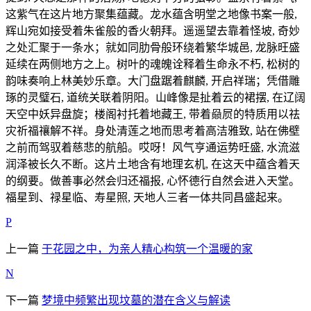
这紫气在这片地方聚集蕴藏。龙水蕴含明堂之地像书案一般,
辉山宛如接受着朱雀般的香火朝拜。遥遥望去靠着怪坡, 奇妙
之处汇聚于一条水；就如同肋骨般环绕着繁华城邑, 龙脉旺盛
延续在两侧地方之上。树叶的魂魄诠释着生命永不朽, 松树的
韵味奏响上林美妙乐章。大门盘踞着麒麟, 开启祥瑞；凭借雕
琢的灵璧石, 道统关联着阴阳。山峰像是扯着云的裙摆, 在辽阔
天空中妖异盘旋；楼阁衬托着地藏王, 带着赑屃的特质用以祛
灾祈福禳解不祥。身处清莲之地而思考着高洁雅致, 站在佛壁
之前而驾驭着慈悲的航船。哎呀！风气亨通运势旺盛, 水流滋
润泽被长久不断。这片土地含有地理玄机, 在这天中蕴含着天
的纲要。做善事必然会归还福报, 心怀德行自然会进入天堂。
福星到、禄星临、寿星照, 天地人三者一体共同昌盛起来。
P
上一篇
于花园之中，为亲人精心构筑一个温暖的家
N
下一篇
梦境中频繁出现坟墓的潜在含义与解读