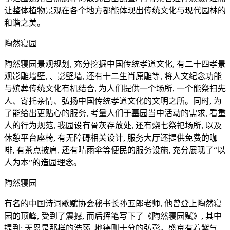
让整体植物景观在各个地方都能体现出传统文化与现代园林的
和谐之美。
陶然寝园
陶然寝园景观规划, 充分挖掘中国传统孝道文化, 有二十四孝景
观影雕墙壁, 、影壁墙, 还有十二生肖原雕等, 将人文纪念功能
与殡葬传统文化有机结合, 为人们提供一个场所, 一个能祭扫先
人、寄托亲情、弘扬中国传统孝道文化的文明之所。同时, 为
了能给出更贴心的服务, 考量人们于墓园当中活动的需求, 看重
人的行为规范, 我园设有骨灰存放处, 还有烧七祭祀场所, 以及
休憩平台座椅, 有无障碍相关设计, 服务大厅还提供免费的咖
啡, 有茶点披肩, 还有晴雨伞等便民的服务设施, 充分展现了“以
人为本”的造园理念。
陶然寝园
有名的中国诗词歌赋协会秘书长孙五郎老师, 他曾登上陶然寝
园的顶峰, 受到了震撼, 而后挥笔写下了《陶然寝园赋》, 其中
提到: 天恩是那样的浩荡, 地德则十分的弘彰。盛京有着紫气,