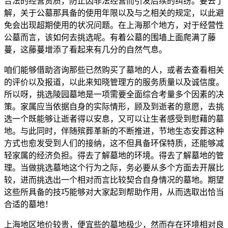
合法的经营资质，防止因非法经营而引发后续的纠纷。要去了
解，关于公墓那具备的使用年限以及与之相关的规定，以此避
免会出现超期使用的状况问题。在上海那个地方，对于经营性
公墓而言，该如何去挑选呢。有着公墓的围墙上面爬满了藤
蔓，这藤蔓增添了看起来有几分的自然气息。
咱们能够借助咨询那些已然购买了墓地的人，或者去查看相关
的评价以及报道，以此来知晓管理方的服务质量以及诚信度。
所以呀，挑选陵园墓地是一项需要全面综合考量多个因素的决
策。家属应当依据自身的实际情形，顾及到逝者的意愿，去挑
选一个既能够让逝者得以安息，又可以让生者感受到慰藉的墓
地。与此同时，伴随殡葬革新的不断推进，节地生态安葬这种
方式也愈发受到人们的接纳，这不但具备环保特质，还能够减
轻家属的经济负担。得去了解墓地的环境。得去了解墓地的管
理。当做挑选墓地这个行为之际，务必要从多个方面去开展比
较，进而挑选出一个相对而言比较契合自身情况的墓地。期望
这些所具备的技巧能够对大家起到帮助作用，从而选取出恰当
合适的墓地！
上海地区地价较贵，便宜些的墓地极少，然而存在环境相对良