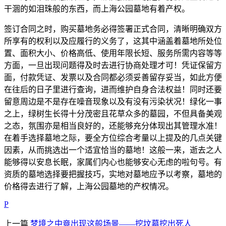
干涸的如泪珠般的东西，而上海公园墓地有着产权。
签订合同之时，购买墓地务必得签署正式合同，清晰明确双方
所享有的权利以及应履行的义务了，这其中涵盖着墓地所处位
置、面积大小、价格高低、使用年限长短、服务所需内容等等
方面，一旦出现问题得及时去进行协商处理才可！凭证保留方
面，付款凭证、发票以及合同都必须妥善留存妥当，如此方便
在往后的日子里进行查询，进而维护自身合法权益！同时还要
留意周边是不是存在噪音现象以及有没有污染状况！绿化一事
之上，绿树生长得十分茂密且花草众多的墓园，不但具备美观
之态，氛围亦是相当良好的，还能够充分体现出其管理水准！
在着手选择墓地之际，要全方位综合考量以上提及的几点关键
因素，从而挑选出一个适宜恰当的墓地！这般一来，逝去之人
能够得以安息长眠，家属们内心也能够安心无虑的啦句号。有
资质的墓地选择要把握技巧，实地对墓地应予以考察，墓地的
价格得去进行了解，上海公园墓地的产权情况。
P
上一篇
梦境之中竟出现这般场景——挖坟墓挖出死人