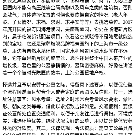
就会更具重要性，水能够聚气，也就是福气、财气，务必注意
墓园内不能有高压线等金属高物以及风车之类的建筑物，否则
会散气；具体选择位置的时候也要依据自家的情况（老人年
龄、子女情况、求福、求财、求平安等等）去挑选墓位。2007
年底开园的福寿园海港陵园，是座新墓园，它处在临港新片区
内，属于临港新城配套项目，仅看这点就晓得不是随意就能选
到的宝地，它还是殡葬旗舰品牌福寿园旗下的上海市一级公
墓，周边有自然水系环绕，国家水利风景区滴水湖就在不远
处，它不单是新片区的聚宝盆，恐怕还是整个中国未来产业的
增长级，暮色里的公墓静悄悄的，墓碑密密麻麻，好像在讲述
着一个个被时光隐匿的故事，上海公园墓地产权。
择选并且予以安葬于公墓之际，得留意下述要点，以便促使整
个流程顺遂而且契合个人或者家庭的意愿以及信仰。其一，选
址注意事宜：风水考量：选址之时常常会考量风水要素，像地
形、朝向之类等等，借此以求招致吉祥如意。交通便利：要保
证公墓所处位置交通便利，以便于亲友往后进行祭扫。环境优
美：挑选环境优美、绿化状况良好的公墓，用以提升整体安葬
环境的舒适度。其二，法律法规：合法资质：需查实公墓具备