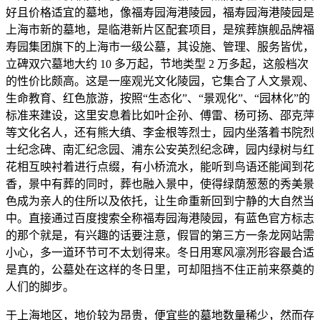
好且价格适宜的墓地，像福寿园海港陵园，福寿园海港陵园是
上海市新的墓地，是临港新片区配套项目，是殡葬旗舰品牌福
寿园集团旗下的上海市一级公墓，其设施、管理、服务皆优，
立碑双穴墓地大约 10 多万起，节地类型 2 万多起，这般档次
的性价比颇高。这是一座观光文化陵园，它集合了人文景观、
生命教育、红色旅游，按照“生态化”、“景观化”、“园林化”的
标准来建设，这里安息着比如叶企孙、傅雷、杨可扬、邵克萍
等文化名人，还有熊大缜、李金根等烈士，园内坐落着书院烈
士纪念碑、南汇纪念园、浦东公安英烈纪念碑，园内绿树与红
花相互映衬着进行点缀，有小桥流水，能听到鸟语还能闻到花
香，景中有葬的同时，葬也融入景中，使得绿荫葱葱的秀美景
色成为亲人的住所以及依托，让生命重新回到宁静的大自然当
中。直接通过百度搜索全称福寿园海港陵园，有蓝色官方标志
的那个就是，有兴趣的话要注意，假冒的第三方一条龙网站需
小心，多一道环节可不太划得来。冬日用寒风凛冽形容最合适
是真的，公墓处在这样的冬日里，可却阻挡不住正前来祭奠的
人们的脚步。
于上海地区，地价较为昂贵，便宜些的墓地数量稀少，然而存