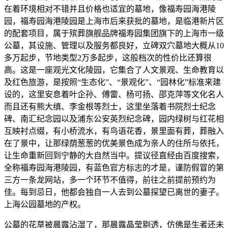
在着环境相对不错并且价格也适宜的墓地，像福寿园海港陵
园，福寿园海港陵园是上海市后来获批的墓地，是临港新片区
的配套项目，属于殡葬旗舰品牌福寿园集团旗下的上海市一级
公墓，其设施、管理以及服务都良好，立碑双穴墓地大概从10
多万起步，节地类型2万多起步，这般档次的性价比还算很
高。这是一座观光文化陵园，它集合了人文景观、生命教育以
及红色旅游，是按照“生态化”、“景观化”、“园林化”标准来建
设的，这里安息着叶企孙、傅雷、杨可扬、邵克萍等文化名人
而且还有熊大缜、李金根等烈士，这里坐落着书院烈士纪念
碑、南汇纪念园以及浦东公安英烈纪念碑，园内绿树与红花相
互映衬点缀，有小桥流水，有鸟语花香，景里面有葬，葬融入
在了景中，让那绿荫葱葱的优美景色成为亲人的住所与依托，
让生命重新回到宁静的大自然当中。提议径直经由百度搜索，
全称福寿园海港陵园，有蓝色官方标志的才是，谨防假冒的第
三方一条龙网站，多一个环节不值得，前往之前提前预约为
佳。每到忌日，他都会独自一人去到公墓探望已离世的妻子。
上海公园墓地的产权。
公墓的花草被晨露沾湿了，那晨露晶莹剔透，仿佛是生者还未