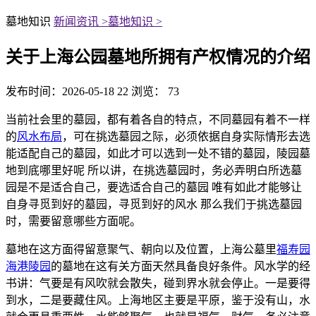
墓地知识
新闻资讯 >
墓地知识 >
关于上海公园墓地所拥有产权情况的介绍
发布时间：2026-05-18 22
浏览： 73
当前社会里的墓园，都有着各自的特点，不同墓园有着不一样
的
风水布局
，可在挑选墓园之际，必须依据自身实际情形去选
能适配自己的墓园，如此才可以选到一处不错的墓园，陵园墓
地到底哪里好呢 所以讲，在挑选墓园时，务必弄明白所选墓
园是不是适合自己，要选适合自己的墓园 唯有如此才能够让
自身寻觅到好的墓园，寻觅到好的风水 那么我们于挑选墓园
时，需要留意哪些方面呢。
墓地在这方面得留意聚气、朝向以及位置，上海公墓里
福寿园
海港陵园
的墓地在这有关方面天然具备良好条件。风水学的经
书讲：气要是有风吹就会散失，碰到界水就会停止。一是要得
到水，二是要藏住风。上海地区主要是平原，鉴于没有山，水