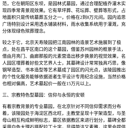
范，它在朝阳区东坝，是园林式墓园，通过合理配植乔灌木实
现四季常青景观效果。它有草坪葬、花坛葬、壁葬等形式，占
地面积只是传统墓葬五分之一，价格在2到8万元间。园内追思
广场特别设计采用透水铺装材料，雨水收集系统用于灌溉，充
分体现绿色殡葬理念。
较之于它，北京天寿陵园把江南园林的造景艺术施展到了极
点，处在昌平区南口的这个墓园，借鉴苏州园林的框景手法，
借由月亮门、曲廊那般的元素营造出移步换景的视觉效果，名
人园区埋葬着好些文艺界人士，其墓碑设计常常独具巧思，像
钢琴造型、书本造型等艺术墓成了园区的闪光点，该陵园推出
的个性化服务能够依据逝者生平设计专用纪念设施，当然价格
也相对偏高，艺术墓起价一般在15万元以上。
三、宗教特色型墓园：信仰与永恒的安顿
有着宗教背景的专业墓园，在北京针对不同信仰需求而分布
着，该陵园处于海淀区西北旺，主教堂呈现十字架造型，与圣
母山相互构成鲜明标志，墓区依据教区来进行划分，墓碑全都
采用白色大理石搭配拉丁十字，显得简洁又素雅，这里会提供