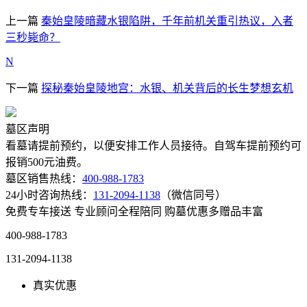
上一篇
秦始皇陵暗藏水银陷阱，千年前机关重引热议，入者
三秒毙命？
N
下一篇
探秘秦始皇陵地宫：水银、机关背后的长生梦想玄机
墓区声明
看墓请提前预约，以便安排工作人员接待。自驾车提前预约可
报销500元油费。
墓区销售热线：
400-988-1783
24小时咨询热线：
131-2094-1138
（微信同号）
免费专车接送
专业顾问全程陪同
购墓优惠多赠品丰富
400-988-1783
131-2094-1138
真实优惠