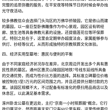
完整的追思弥撒的服务，在平安夜等特殊节日的时候会举办烛
光守夜活动。
较多佛教信众会选择门头沟区的万佛华侨陵园，它是依山而建
的墓园，以一座巨型卧佛雕像作为中心景观，园区设有转经
廊、放生池等具备佛教元素的设施，还提倡莲花位等环保葬
式，特别之处在于，这里会定期举办超度法会，家属能够参与
供灯、抄经等仪式，从而形成独特的宗教殡葬文化体验。
四、经济实用型墓地：惠民与便利的平衡
由于不同家庭经济状况存在差异，北京周边开发出多个具有惠
民性质的墓区。通州区惠灵山陵园因地铁7号线东延线所具备
的交通优势，而成为性价比方面的选择。其标准立碑墓位价格
被控制在3至5万元的区间范围之内，并且还提供分期付款的方
案。该园区规模不大，不过配备有标准化的祭扫用品商店以及
休息区，以此满足基本需求。
涿州卧龙公墓在更远处，主打“京南一小时殡葬圈”概念，它行
政归属河北，然而距离天安门只有60公里车程。这里传统墓位