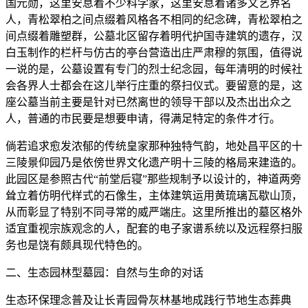
国元勋，这里安息着不少科学家，这里安息着诸多文艺界名
人，青松翠柏之间点缀着风格各不相同的纪念碑，青松翠柏之
间点缀着雕塑群，公墓北区留存着明代护国寺建筑的遗存，汉
白玉制作的栏杆与仿古的亭台营造出庄严肃穆的氛围，值得说
一说的是，公墓设置有专门的烈士纪念园，每年清明的时候社
会各界人士都会在这儿举行庄重的祭扫仪式。要留意的是，这
座公墓当前主要是针对已然离世的领导干部以及杰出出众之
人，普通的市民要是想要申请，得满足特定的条件才行。
倘若追求愈发浓郁的传统皇家那种独特气韵，地处昌平区的十
三陵景仰园乃是依傍世界文化遗产明十三陵的格局来建造的。
此园区是参照古代“前堂后寝”那些规制予以设计的，神道两旁
耸立着仿明代样式的石像生，主体建筑运用黄琉璃瓦歇山顶，
从而彰显了特别不同寻常的威严端庄。这里所推出的墓区格外
适宜重视宗族观念的人，配套的电子家谱系统以及远程祭扫服
务也是饶有颇具现代特色的。
二、生态园林型墓园：自然与生命的对话
生态环保理念普及让长青园骨灰林基地成践行节地生态葬典