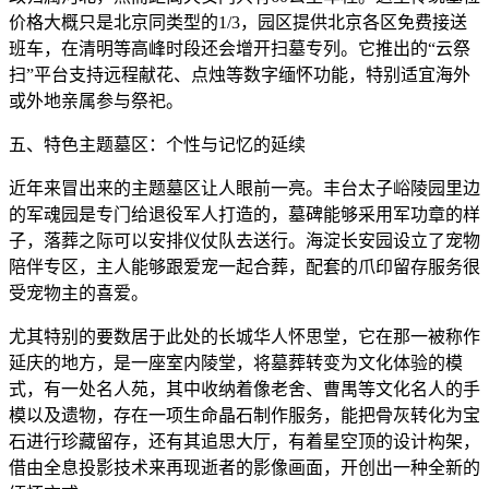
价格大概只是北京同类型的1/3，园区提供北京各区免费接送
班车，在清明等高峰时段还会增开扫墓专列。它推出的“云祭
扫”平台支持远程献花、点烛等数字缅怀功能，特别适宜海外
或外地亲属参与祭祀。
五、特色主题墓区：个性与记忆的延续
近年来冒出来的主题墓区让人眼前一亮。丰台太子峪陵园里边
的军魂园是专门给退役军人打造的，墓碑能够采用军功章的样
子，落葬之际可以安排仪仗队去送行。海淀长安园设立了宠物
陪伴专区，主人能够跟爱宠一起合葬，配套的爪印留存服务很
受宠物主的喜爱。
尤其特别的要数居于此处的长城华人怀思堂，它在那一被称作
延庆的地方，是一座室内陵堂，将墓葬转变为文化体验的模
式，有一处名人苑，其中收纳着像老舍、曹禺等文化名人的手
模以及遗物，存在一项生命晶石制作服务，能把骨灰转化为宝
石进行珍藏留存，还有其追思大厅，有着星空顶的设计构架，
借由全息投影技术来再现逝者的影像画面，开创出一种全新的