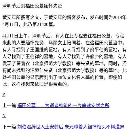
清明节后到福田公墓缅怀先贤
黄安年所撰写之文，于黄安年的博客发布，发布时间为2019年
4月11日，此乃第21400篇。
4月11日上午，清明节后，有人在此专程去往福田公墓，专程
来此的人要缅怀先贤，马丽女士陪同着。在这福田公墓当中，
有人寻找到了王国维的墓地，有人寻找到了俞平伯的墓地，有
人寻找到了王伯祥的墓地，有人寻找到了许麟庐的墓地，有人
发现了瞿菊农（北京师范大学教授）等先贤的墓地，同时，还
有尚未找到的汪堃仁先贤（北京师范大学教授）等的墓地。此
处福田公墓的显示牌列出了48位文化名人墓的位置，即便如
此，这样找起来依旧是很费劲的。
P
上一篇
福田公墓——为逝者构筑的一片静谧安然之所
N
下一篇
刘伯温辞世入土安葬后 朱元璋着人锯掉棺头不料遭异