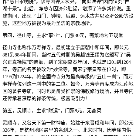
作“慧日永明院”。该寺因钟声宏亮，"南屏晚钟"因而位列"西
湖十景"。此后，净慈寺因济公驻锡，增添了许多新传说。重
建期间，出现了山门、钟楼、后殿、运木古井以及济公殿等设
施，这些地方被视为最为圣洁的宗教场所。
第四，径山寺，主求“事业”，门票30元，斋菜地为五观堂
径山寺也称作万寿禅寺，最初建立于唐朝中和年间，即公元
881到884年期间，当时五代时期的吴越钱王缪为它题写了“吴
兴正真禅院”的匾额，到了宋朝嘉泰年间，也就是1201到1204
年，寺庙的名字被改为“妙觉寺，南宋宁宗皇帝在位时，即
1195到1224年，将全国禅寺分为最高等级的“五山十刹”，而万
寿禅寺位列这十刹中的第二位。如今，万寿寺再度成为江南地
区的著名寺庙，同时也是备受推崇的佛教修行场所，并且寺内
还传承着深厚的禅茶传统，极富吸引力！
第五，灵顺寺，主求“财运”，门票8元，无斋菜
灵顺寺，又名天下第一财神庙，始建于东晋咸和年间，即公元
326年，是杭州地区最早的名刹之一。北宋时期，因寺庙内供