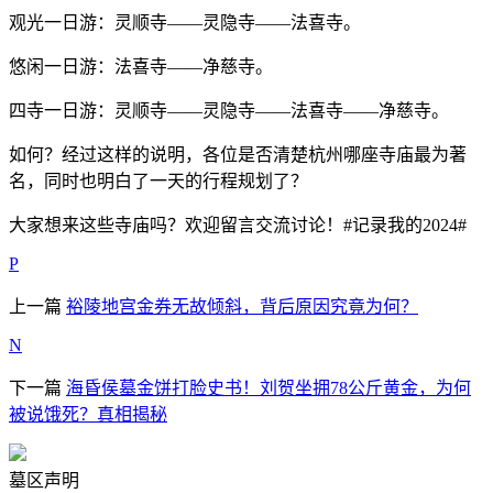
观光一日游：灵顺寺——灵隐寺——法喜寺。
悠闲一日游：法喜寺——净慈寺。
四寺一日游：灵顺寺——灵隐寺——法喜寺——净慈寺。
如何？经过这样的说明，各位是否清楚杭州哪座寺庙最为著
名，同时也明白了一天的行程规划了？
大家想来这些寺庙吗？欢迎留言交流讨论！#记录我的2024#
P
上一篇
裕陵地宫金券无故倾斜，背后原因究竟为何？
N
下一篇
海昏侯墓金饼打脸史书！刘贺坐拥78公斤黄金，为何
被说饿死？真相揭秘
墓区声明