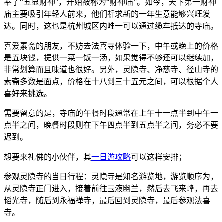
奉了“五显财神”，开始被称为“财神庙”。如今，天下第一财神
庙主要吸引年轻人前来，他们祈求新的一年生意能够兴旺发
达。同时，这也是杭州城区内唯一可以通过缆车抵达的寺庙。
喜爱素斋的朋友，不妨去法喜寺体验一下，中午或晚上的价格
是五块钱，提供一菜一饭一汤，如果觉得不够还可以继续加，
非常划算而且味道也很好。另外，灵隐寺、净慈寺、径山寺的
素斋多数是面点，价格在十八到三十五元之间，可以根据个人
喜好来挑选。
需要留意的是，寺庙的午餐时段通常在上午十一点半到中午一
点半之间，晚餐时段则在下午四点半到五点半之间，务必不要
迟到。
想要来礼佛的小伙伴，其
一日游攻略
可以这样安排；
参观灵隐寺的当日行程：灵隐寺是知名游览地，游览顺序为，
从灵隐寺正门进入，接着前往玉液幽兰，然后去飞来峰，再去
韬光寺，随后到永福禅寺，最后回到灵隐寺，最后参观法喜
寺。