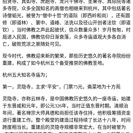
招贤寺、真如寺、虎跑寺、龙兴千佛寺、圣果寺、真际院等诸
多寺院，众多全国知名的高僧也相继来到杭州，其中包括著名
诗僧韬光，被誉为“僧中十哲”的道际（即西岭和尚），还有圆
修（即道林）、寰中、道峰、法诜以及径山开创者法钦（即道
钦），当时佛教之声此起彼伏，信众数量众多！岁月匆匆，时
局进入民国，佛教信仰日渐衰落，众多寺庙道观大多各自消
亡，破败荒凉之景随处可见。
现今时代，佛教迎来新的繁荣，那些历史悠久的著名寺院纷纷
重建，构成了如今杭州五个备受推崇的佛教圣地。
杭州五大知名寺庙为；
第一，灵隐寺，主求“平安”，门票75元，斋菜地为十方苑
灵隐寺，亦称云林寺，是中国佛教历史悠久的一座寺庙，始建
于东晋咸和元年，即公元326年，当时正值东晋时期。清顺治
年间，著名禅宗大师具德和尚担任该寺住持，他积极筹措资金
进行重建工作。整个殿堂的建造过程持续了长达十八年，时间
跨度相当长。重建后的灵隐寺规模非常宏大，在当时被誉为