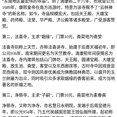
“东南地区最宏伟的寺庙”。到了清康熙二十八年，也就是公元
1689年，康熙皇帝在南方巡游时，特意为该寺赐予了“云林禅
寺”的新名称。如今，寺庙规模宏大，包括天王殿、大雄宝
殿、药师殿、法堂、华严殿、济公殿等诸多殿堂，广受游客赞
赏。
第二，法喜寺，主求“姻缘”，门票10元，斋菜地为斋堂
法喜寺别称上天竺，亦称法喜讲寺，始建于后晋天福初年，即
公元936年，南宋期间更名为天竺教寺，清康熙年间获赐名为
法喜寺，寺内建筑包括山门牌坊、天王殿、圆通宝殿、大雄宝
殿、放生池、斋堂、客堂以及东西廊庑等，古时寺中因观音显
灵而闻名，现今则因风景优美成为佛教园林典范，以盛开的玉
兰树最为出众，同时吸引众多求取姻缘的香客前来，成为当地
著名的祈福之地。
第三，净慈寺，主求“子嗣”，门票10元，斋菜地为素春斋
净慈寺，又称为净寺，亦名慧日永明院，发端于后周显德元
年，即公元954年，乃五代吴越国忠懿王钱弘俶所建，起初称