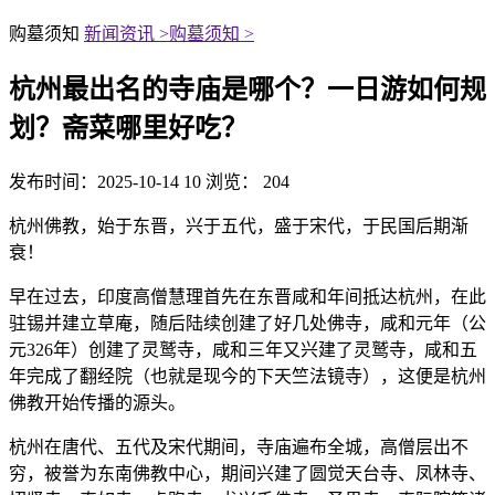
购墓须知
新闻资讯 >
购墓须知 >
杭州最出名的寺庙是哪个？一日游如何规
划？斋菜哪里好吃？
发布时间：2025-10-14 10
浏览： 204
杭州佛教，始于东晋，兴于五代，盛于宋代，于民国后期渐
衰！
早在过去，印度高僧慧理首先在东晋咸和年间抵达杭州，在此
驻锡并建立草庵，随后陆续创建了好几处佛寺，咸和元年（公
元326年）创建了灵鹫寺，咸和三年又兴建了灵鹫寺，咸和五
年完成了翻经院（也就是现今的下天竺法镜寺），这便是杭州
佛教开始传播的源头。
杭州在唐代、五代及宋代期间，寺庙遍布全城，高僧层出不
穷，被誉为东南佛教中心，期间兴建了圆觉天台寺、凤林寺、