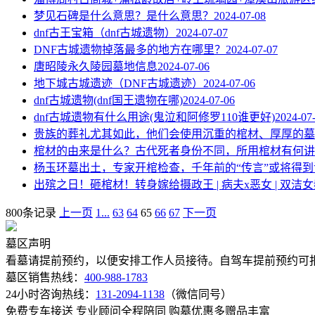
梦见石碑是什么意思？是什么意思？
2024-07-08
dnf古王宝箱（dnf古城遗物）
2024-07-07
DNF古城遗物掉落最多的地方在哪里？
2024-07-07
唐昭陵永久陵园墓地信息
2024-07-06
地下城古城遗迹（DNF古城遗迹）
2024-07-06
dnf古城遗物(dnf国王遗物在哪)
2024-07-06
dnf古城遗物有什么用途(鬼泣和阿修罗110谁更好)
2024-07
贵族的葬礼尤其如此，他们会使用沉重的棺材、厚厚的墓
棺材的由来是什么？古代死者身份不同，所用棺材有何讲
杨玉环墓出土，专家开棺检查，千年前的“传言”或将得到
出殡之日！砸棺材！转身嫁给摄政王 | 病夫x恶女 | 双洁
800条记录
上一页
1...
63
64
65
66
67
下一页
墓区声明
看墓请提前预约，以便安排工作人员接待。自驾车提前预约可报
墓区销售热线：
400-988-1783
24小时咨询热线：
131-2094-1138
（微信同号）
免费专车接送
专业顾问全程陪同
购墓优惠多赠品丰富