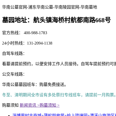
华南公墓官网-浦东华南公墓-华南陵园官网-华南墓地
墓园地址：航头镇海桥村航都南路668号
官方热线： 400-988-1783
24小时热线：131-2094-1138
自驾车线路：
看墓请提前预约，以便安排工作人员接待。自驾车提前预约可报销500元油
公交车线路：
华南公墓墓园班车：购墓免费接送。
冬至、清明期间全市设有多处祭扫专线班车，请提前一月购票
购墓须知
新闻资讯 >
购墓须知 >
淄博周村古商城+蒲松龄故居+岭上琉璃园+潭溪山旅游区