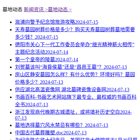
墓地动态
新闻资讯 >
墓地动态 >
溆浦向警予纪念馆旅游攻略
2024-07-15
天寿墓园树葬价格是多少？购买天寿墓园树葬墓地需要
多少钱？
2024-07-15
德阳市关心下一代工作委员会举办“继光精神薪火相传”
主题纪念活动
2024-07-14
第一个皇帝的陵墓
2024-07-14
刘贺墓该叫“海昏侯墓”还是“昌邑王墓”？
2024-07-13
房山区静安墓园怎么样？有什么优势？环境好吗？墓园
价格多少？
2024-07-13
供应湖北高温瓷像网 湖北墓碑瓷像设备网
2024-07-13
书画百科-书画艺术网站旗下最专业、最权威的书画百科
全书
2024-07-13
浙江发现商代晚期古城遗址，或将填补历史空白
2024-
07-13
墓地选择墓穴风水禁忌有哪些？
2024-07-13
中国古代墓葬雕塑.doc
2024-07-13